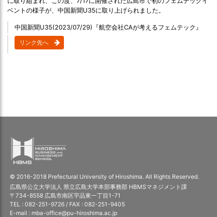
に取り組まれ、この度、7/17に開催された広島市で初のフェムテックイ
ベントの様子が、中国新聞U35に取り上げられました。
中国新聞U35(2023/07/29)『航空会社CAが考えるフェムテック』
リンク先へ
© 2016-2018 Prefectural University of Hiroshima. All Rights Reserved.
広島県公立大学法人 県立広島大学本部事務部 HBMSマネジメント課
〒734-8558 広島市南区宇品東一丁目1-71
TEL : 082-251-9726 / FAX : 082-251-9405
E-mail : mba-office@pu-hiroshima.ac.jp