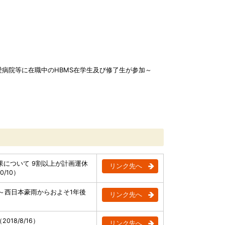
病院等に在職中のHBMS在学生及び修了生が参加～
について 9割以上が計画運休
リンク先へ
/10）
～西日本豪雨からおよそ1年後
リンク先へ
18/8/16）
リンク先へ