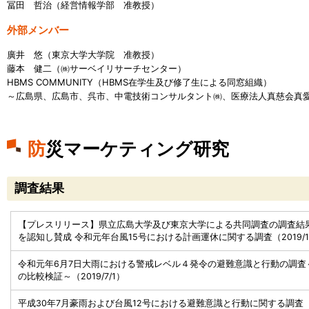
冨田 哲治（経営情報学部 准教授）
外部メンバー
廣井 悠（東京大学大学院 准教授）
藤本 健二（㈱サーベイリサーチセンター）
HBMS COMMUNITY（HBMS在学生及び修了生による同窓組織）
～広島県、広島市、呉市、中電技術コンサルタント㈱、医療法人真慈会真愛
防災マーケティング研究
調査結果
【プレスリリース】県立広島大学及び東京大学による共同調査の調査結果
を認知し賛成 令和元年台風15号における計画運休に関する調査（2019/10
令和元年6月7日大雨における警戒レベル４発令の避難意識と行動の調査
の比較検証～（2019/7/1）
平成30年7月豪雨および台風12号における避難意識と行動に関する調査（20