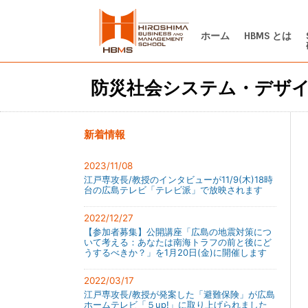
ホーム
HBMS とは
防災社会システム・デザ
新着情報
2023/11/08
江戸専攻長/教授のインタビューが11/9(木)18時
台の広島テレビ「テレビ派」で放映されます
2022/12/27
【参加者募集】公開講座「広島の地震対策につ
いて考える：あなたは南海トラフの前と後にど
うするべきか？」を1月20日(金)に開催します
2022/03/17
江戸専攻長/教授が発案した「避難保険」が広島
ホームテレビ「５up!」に取り上げられました