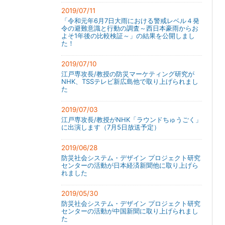
2019/07/11
「令和元年6月7日大雨における警戒レベル４発
令の避難意識と行動の調査～西日本豪雨からお
よそ1年後の比較検証～」の結果を公開しまし
た！
2019/07/10
江戸専攻長/教授の防災マーケティング研究が
NHK、TSSテレビ新広島他で取り上げられまし
た
2019/07/03
江戸専攻長/教授がNHK「ラウンドちゅうごく」
に出演します（7月5日放送予定）
2019/06/28
防災社会システム・デザイン プロジェクト研究
センターの活動が日本経済新聞他に取り上げら
れました
2019/05/30
防災社会システム・デザイン プロジェクト研究
センターの活動が中国新聞に取り上げられまし
た