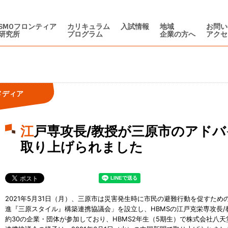
SMOフロンティア
カリキュラム
入試情報
地域
お問い
研究所
プログラム
企業の方へ
アクセ
メディア
江戸専攻長/教授が三原市のアドバイザーに就任、中国新聞に
取り上げられました
2021年5月31日（月）、三原市は災害発生時に市民の避難行動を促すた
進『三原スタイル』構築連携協議会」を設立し、HBMSの江戸克栄専攻長
約30の企業・団体が参加しており、HBMS2年生（5期生）で株式会社八