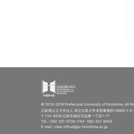
© 2016-2018 Prefectural University of Hiroshima. All R
広島県公立大学法人 県立広島大学本部事務部 HBMSマネ
〒734-8558 広島市南区宇品東一丁目1-71
TEL : 082-251-9726 / FAX : 082-251-9405
E-mail : mba-office@pu-hiroshima.ac.jp