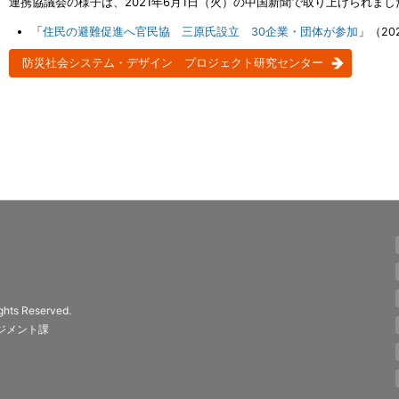
連携協議会の様子は、2021年6月1日（火）の中国新聞で取り上げられまし
「
住民の避難促進へ官民協 三原氏設立 30企業・団体が参加
」（20
防災社会システム・デザイン プロジェクト研究センター
ights Reserved.
ジメント課