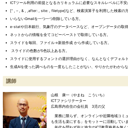
ICTツール利用の前提となるカリキュラムに必要なスキルレベルに不安
[“ , – , & , ,after: , site: , filetype]など、検索演算子を利用
いらないGmailを一つ一つ削除している方。
e-statや日本銀行、気象庁のデータベースなど、オープンデータの取
ネットからの情報を全てコピーペーストで取得している方。
スライドを毎回、ファイル→新規作成 から作成している方。
スライドの色数が5色以上ある方。
スライドに使用するフォントの選択理由がなく、なんとなくデフォル
生成AIを使った調べものを一度もしたことがない、やりかたがわから
講師
山根 康一（やまね こういち）
ICTファシリテーター
広島県内在住の会社員 3児の父
業務に限らず、オンラインや近隣地域コミュニ
も生活も楽にする」をモットーに活動してい
年代を問わず街と地方のICT教育格差を無