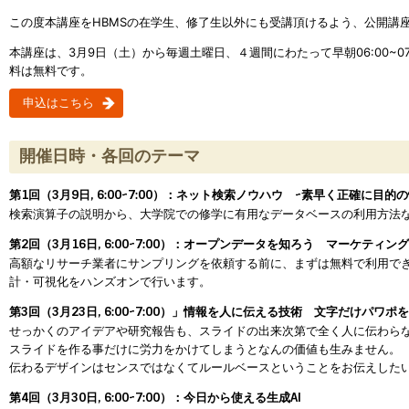
この度本講座をHBMSの在学生、修了生以外にも受講頂けるよう、公開講
本講座は、3月9日（土）から毎週土曜日、４週間にわたって早朝06:00~0
料は無料です。
申込はこちら
開催日時・各回のテーマ
第1回（3月9日, 6:00~7:00）：ネット検索ノウハウ ~素早く正確に目
検索演算子の説明から、大学院での修学に有用なデータベースの利用方法
第2回（3月16日, 6:00~7:00）：オープンデータを知ろう マーケテ
高額なリサーチ業者にサンプリングを依頼する前に、まずは無料で利用で
計・可視化をハンズオンで行います。
第3回（3月23日, 6:00~7:00）」情報を人に伝える技術 文字だけパワポ
せっかくのアイデアや研究報告も、スライドの出来次第で全く人に伝わら
スライドを作る事だけに労力をかけてしまうとなんの価値も生みません。
伝わるデザインはセンスではなくてルールベースということをお伝えした
第4回（3月30日, 6:00~7:00）：今日から使える生成AI