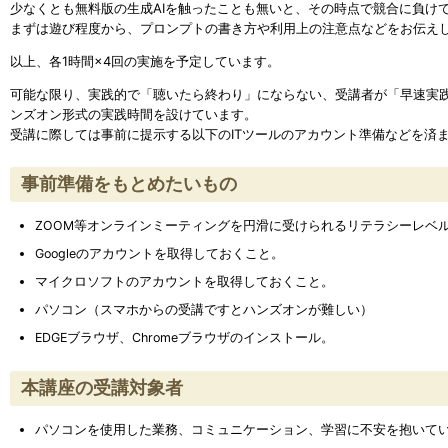
少なくとも無料版の生成AIを触ったことも無いと、その時点で競合に負け
まずは遊び程度から、プロンプトの書き方や利用上の注意点などをお伝え
以上、各1時間×4回の実施を予定しています。
可能な限り、実践的で「聴いたら終わり」にならない、受講者が「早速実
ンズオン形式の実践時間を設けています。
受講に際しては事前に提示する以下のITツールのアカウント準備などを済
事前準備をもとめたいもの
ZOOM等オンラインミーティングを円滑に受けられるリテラシーレベ
Googleのアカウントを取得しておくこと。
マイクロソフトのアカウントを取得しておくこと。
パソコン（スマホからの受講ですとハンズオンが難しい）
EDGEブラウザ、Chromeブラウザのインストール。
本講座の受講対象者
パソコンを使用した業務、コミュニケーション、学習に不安を抱いて