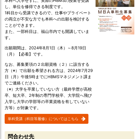
本科へ入学せずに、実際のHBMSの授業を受講
し、単位を修得できる制度です。
1科目から受講できるので、仕事やプライベート
の両立が不安な方でも本科への出願を検討する
ことができます。
また、一部科目は、福山市内でも開講していま
す。
出願期間は、2024年8月1日（木）～8月19日
（月）【必着】です。
なお、募集要項の２出願資格（２）に該当する
方（※）で出願を希望される方は、2024年7月29
日（月）午後5時までにHBMSマネジメント課ま
でご連絡ください。
（※）大学を卒業していない方（最終学歴が高校
卒、短大卒、2年制の専門学校卒、大学院へ飛び
入学し大学の学部等の卒業資格を有していない
方等）が対象です。
単科受講（科目等履修）についてはこちら
問合わせ先