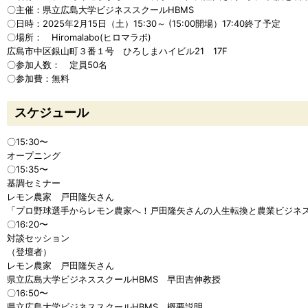
〇主催：県立広島大学ビジネススクールHBMS
〇日時：2025年2月15日（土）15:30～ (15:00開場）17:40終了予定
〇場所： Hiromalabo(ヒロマラボ)
広島市中区銀山町３番１号 ひろしまハイビル21 17F
〇参加人数： 定員50名
〇参加費：無料
スケジュール
〇15:30〜
オープニング
〇15:35〜
基調セミナー
レモン農家 戸田隆矢さん
「プロ野球選手からレモン農家へ！戸田隆矢さんの人生転換と農業ビジネ
〇16:20〜
対談セッション
（登壇者）
レモン農家 戸田隆矢さん
県立広島大学ビジネススクールHBMS 早田吉伸教授
〇16:50〜
県立広島大学ビジネススクールHBMS 概要説明