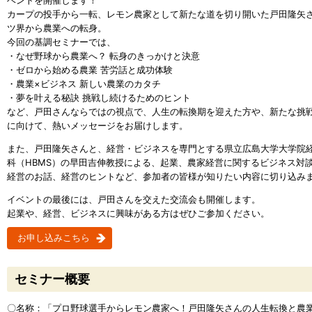
ベントを開催します！
カープの投手から一転、レモン農家として新たな道を切り開いた戸田隆矢
ツ界から農業への転身。
今回の基調セミナーでは、
・なぜ野球から農業へ？ 転身のきっかけと決意
・ゼロから始める農業 苦労話と成功体験
・農業×ビジネス 新しい農業のカタチ
・夢を叶える秘訣 挑戦し続けるためのヒント
など、戸田さんならではの視点で、人生の転換期を迎えた方や、新たな挑
に向けて、熱いメッセージをお届けします。
また、戸田隆矢さんと、経営・ビジネスを専門とする県立広島大学大学院
科（HBMS）の早田吉伸教授による、起業、農家経営に関するビジネス対
経営のお話、経営のヒントなど、参加者の皆様が知りたい内容に切り込み
イベントの最後には、戸田さんを交えた交流会も開催します。
起業や、経営、ビジネスに興味がある方はぜひご参加ください。
お申し込みこちら
セミナー概要
〇名称：「プロ野球選手からレモン農家へ！戸田隆矢さんの人生転換と農