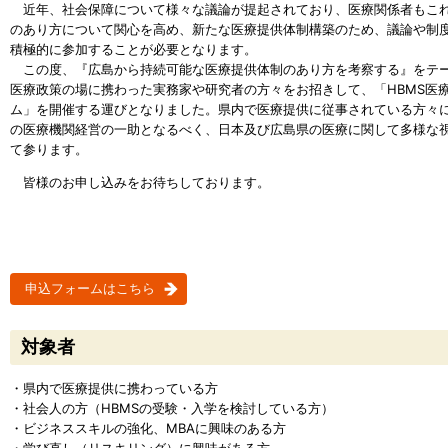
近年、社会保障について様々な議論が提起されており、医療関係者もこ
のあり方について関心を高め、新たな医療提供体制構築のため、議論や制
積極的に参加することが必要となります。
この度、『広島から持続可能な医療提供体制のあり方を考察する』をテ
医療政策の場に携わった実務家や研究者の方々をお招きして、「HBMS医
ム」を開催する運びとなりました。県内で医療提供に従事されている方々
の医療機関経営の一助となるべく、日本及び広島県の医療に関して多様な
て参ります。
皆様のお申し込みをお待ちしております。
申込フォームはこちら
対象者
・県内で医療提供に携わっている方
・社会人の方（HBMSの受験・入学を検討している方）
・ビジネススキルの強化、MBAに興味のある方