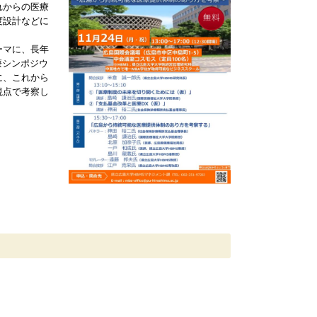
れからの医療
度設計などに
ーマに、長年
療シンポジウ
に、これから
視点で考察し