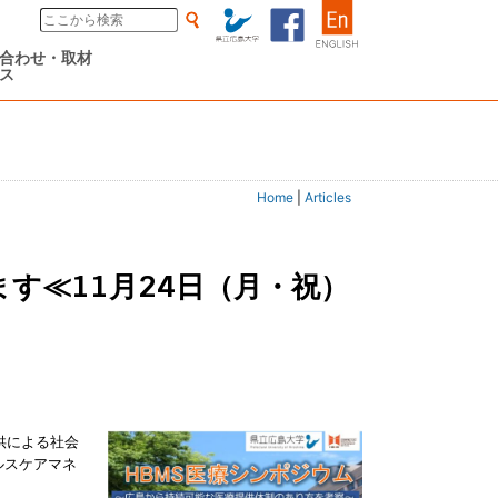
合わせ・取材
ス
Home
|
Articles
供による社会
ルスケアマネ