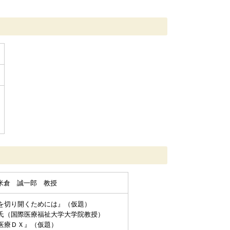
 米倉 誠一郎 教授
を切り開くためには』（仮題）
氏（国際医療福祉大学大学院教授）
医療ＤＸ』（仮題）