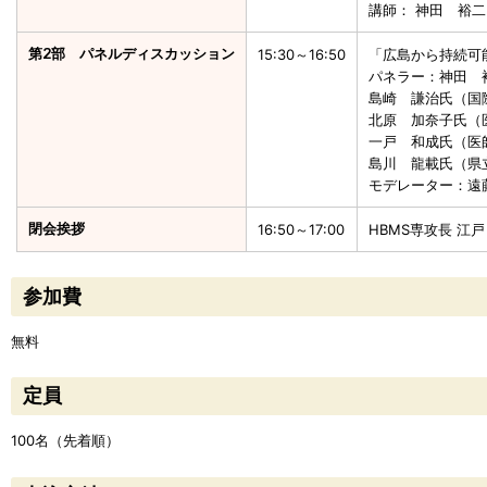
講師： 神田 裕二
第2部 パネルディスカッション
15:30～16:50
「広島から持続可
パネラー：神田 
島崎 謙治氏（国
北原 加奈子氏（
一戸 和成氏（医
島川 龍載氏（県
モデレーター：遠
閉会挨拶
16:50～17:00
HBMS専攻長 江
参加費
無料
定員
100名（先着順）