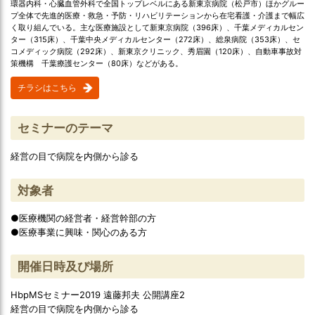
環器内科・心臓血管外科で全国トップレベルにある新東京病院（松戸市）ほかグルー
プ全体で先進的医療・救急・予防・リハビリテーションから在宅看護・介護まで幅広
く取り組んでいる。主な医療施設として新東京病院（396床）、千葉メディカルセン
ター（315床）、千葉中央メディカルセンター（272床）、総泉病院（353床）、セ
コメディック病院（292床）、新東京クリニック、秀眉園（120床）、自動車事故対
策機構 千葉療護センター（80床）などがある。
チラシはこちら
セミナーのテーマ
経営の目で病院を内側から診る
対象者
●医療機関の経営者・経営幹部の方
●医療事業に興味・関心のある方
開催日時及び場所
HbpMSセミナー2019 遠藤邦夫 公開講座2
経営の目で病院を内側から診る