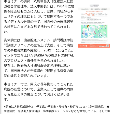
本セミナーの講師、八島利昌氏（医療法人社団
誠馨会常務理事、法人本部長）は、1984年に警
備保障会社セコムに入社し、以降、同社がセキ
ュリティの理念にもとづいて展開する一つであ
るメディカル分野の中で、国内外の医療機関等
の経営にさまざまな形で携わってこられまし
た。
具体的には、薬剤配送システム、訪問看護や訪
問診療クリニックの立ち上げ支援、そして病院
での事務長業務を経験し、2012年にはセコムが
インドで立ち上げたSAKRA WORLD HOSPITAL
のプロジェクト責任者を務められました。
現在は、医療法人社団誠馨会常務理事に就い
て、同医療法人が千葉県内で展開する複数の病
院の経営を管理されています。
本セミナーでは、同氏が長年携わってこられた
病院の経営について、企業人として組織の内側
から見たときの要点についてお話くださいま
す。
※医療法人社団誠馨会は、千葉県の千葉市・船橋市・松戸市において急性期病院・療
養型病院・介護老人保健施設・訪問看護ステーションなどを運営している。そして循